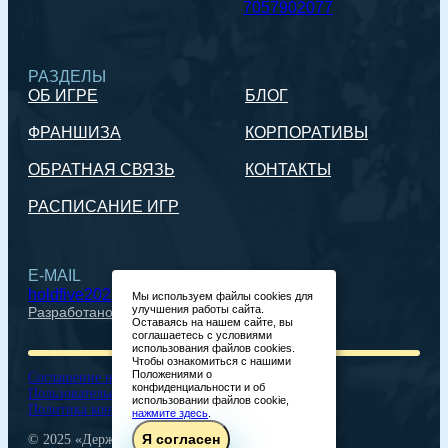
7057902077
РАЗДЕЛЫ
ОБ ИГРЕ
БЛОГ
ФРАНШИЗА
КОРПОРАТИВЫ
ОБРАТНАЯ СВЯЗЬ
КОНТАКТЫ
РАСПИСАНИЕ ИГР
E-MAIL
holdfive2023@gmail.com
Мы используем файлы cookies для
улучшения работы сайта.
Разработано
Оставаясь на нашем сайте, вы
соглашаетесь с условиями
использования файлов cookies.
Чтобы ознакомиться с нашими
Положениями о
Соглашение на обработку персональных данных
конфиденциальности и об
Пользовательское соглашение
использовании файлов cookie,
Политика конфиденциальности
нажмите здесь
.
Я согласен
© 2025 «Держи пять». Все права защищены.